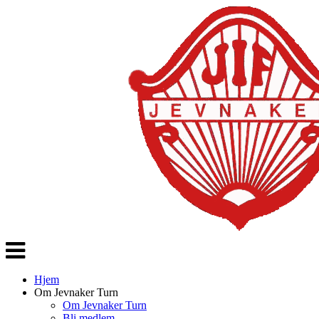
Veksle
navigasjon
Hjem
Om Jevnaker Turn
Om Jevnaker Turn
Bli medlem