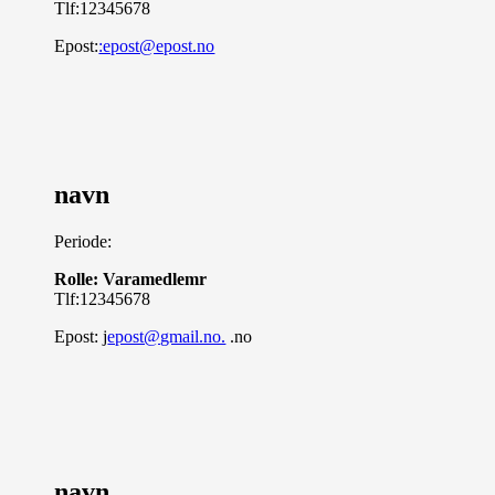
Tlf:
12345678
Epost:
:epost@epost.no
navn
Periode:
Rolle: Varamedlemr
Tlf:
12345678
Epost: j
epost@gmail.no.
.no
navn